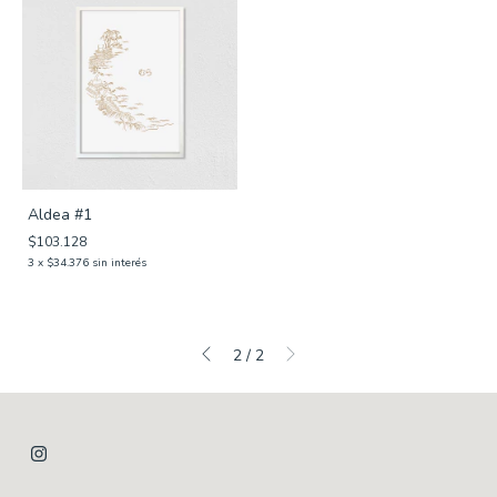
Aldea #1
$103.128
3
x
$34.376
sin interés
2
/
2