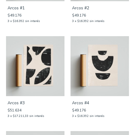
Arcos #1
Arcos #2
$49.176
$49.176
3
x
$16.392
sin interés
3
x
$16.392
sin interés
Arcos #3
Arcos #4
$51.634
$49.176
3
x
$17.211,33
sin interés
3
x
$16.392
sin interés