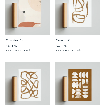
Circuitos #5
Curvas #1
$49.176
$49.176
3
x
$16.392
sin interés
3
x
$16.392
sin interés