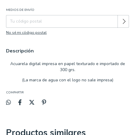
MEDIOS DE ENVÍO
Cambiar CP
Entregas para el CP:
No sé mi código postal
Descripción
Acuarela
digital impresa en papel texturado e importado de
300 grs.
(La marca de agua con el logo no sale impresa)
COMPARTIR
Productos similares