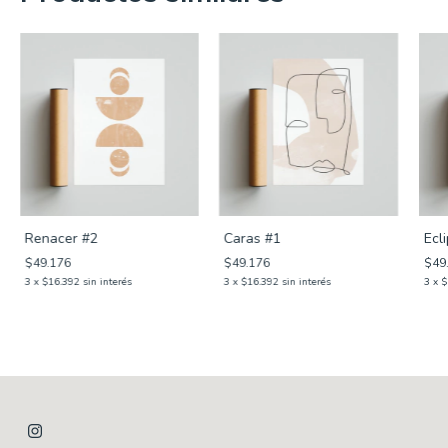
Renacer #2
Caras #1
Ecl
$49.176
$49.176
$49
3
x
$16.392
sin interés
3
x
$16.392
sin interés
3
x
$