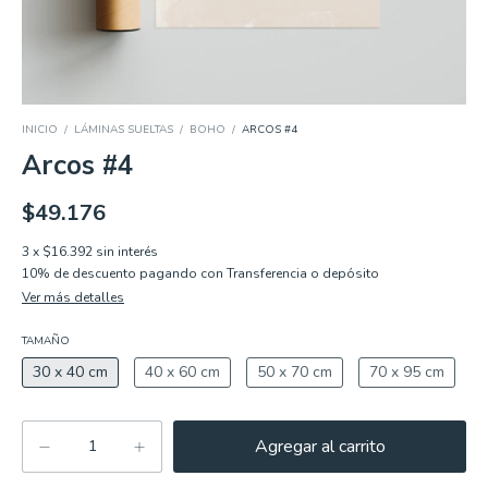
INICIO
/
LÁMINAS SUELTAS
/
BOHO
/
ARCOS #4
Arcos #4
$49.176
3
x
$16.392
sin interés
10% de descuento
pagando con Transferencia o depósito
Ver más detalles
TAMAÑO
30 x 40 cm
40 x 60 cm
50 x 70 cm
70 x 95 cm