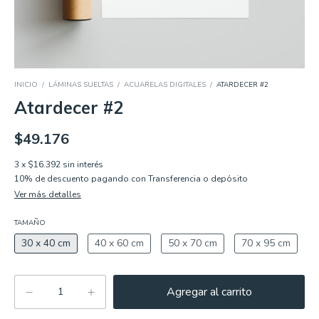
INICIO
/
LÁMINAS SUELTAS
/
ACUARELAS DIGITALES
/
ATARDECER #2
Atardecer #2
$49.176
3
x
$16.392
sin interés
10% de descuento
pagando con Transferencia o depósito
Ver más detalles
TAMAÑO
30 x 40 cm
40 x 60 cm
50 x 70 cm
70 x 95 cm