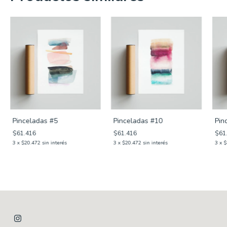
Pinceladas #5
Pinceladas #10
Pin
$61.416
$61.416
$61
3
x
$20.472
sin interés
3
x
$20.472
sin interés
3
x
$