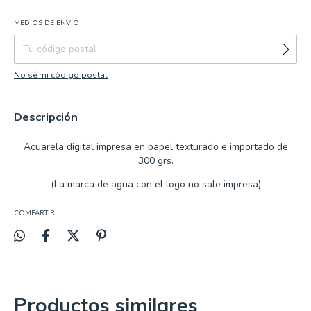
MEDIOS DE ENVÍO
Cambiar CP
Entregas para el CP:
No sé mi código postal
Descripción
Acuarela
digital impresa en papel texturado e importado de
300 grs.
(La marca de agua con el logo no sale impresa)
COMPARTIR
Productos similares