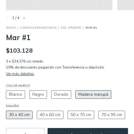
1
/
4
INICIO
/
LÁMINAS ENMARCADAS
/
DEL ORIENTE
/
MAR #1
Mar #1
$103.128
3
x
$34.376
sin interés
10% de descuento
pagando con Transferencia o depósito
Ver más detalles
COLOR MARCO
Blanco
Negro
Dorado
Madera marupá
TAMAÑO
30 x 40 cm
40 x 60 cm
50 x 70 cm
70 x 95 cm