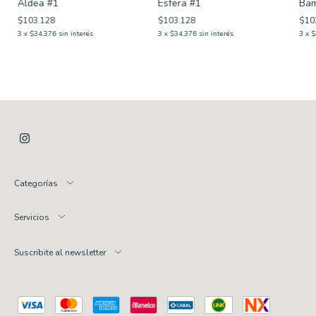
Aldea #1
Esfera #1
Bam
$103.128
$103.128
$10
3
x
$34.376
sin interés
3
x
$34.376
sin interés
3
x
$
Categorías
Servicios
Suscribite al newsletter