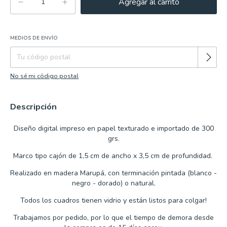
MEDIOS DE ENVÍO
Cambiar CP
Entregas para el CP:
No sé mi código postal
Descripción
Diseño digital impreso en papel texturado e importado de 300
grs.
Marco tipo cajón de 1,5 cm de ancho x 3,5 cm de profundidad.
Realizado en madera Marupá, con terminación pintada (blanco -
negro - dorado) o natural.
Todos los cuadros tienen vidrio y están listos para colgar!
Trabajamos por
pedido, por lo que
el tiempo de demora desde