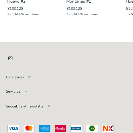
Huevo #2
Montañas #1
Hue
$103.128
$103.128
$10
3
x
$34.376
sin interés
3
x
$34.376
sin interés
3
x
$
Categorías
Servicios
Suscribite al newsletter