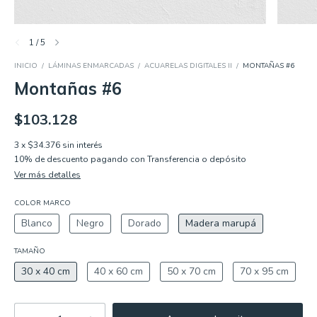
1
/
5
INICIO
/
LÁMINAS ENMARCADAS
/
ACUARELAS DIGITALES II
/
MONTAÑAS #6
Montañas #6
$103.128
3
x
$34.376
sin interés
10% de descuento
pagando con Transferencia o depósito
Ver más detalles
COLOR MARCO
Blanco
Negro
Dorado
Madera marupá
TAMAÑO
30 x 40 cm
40 x 60 cm
50 x 70 cm
70 x 95 cm