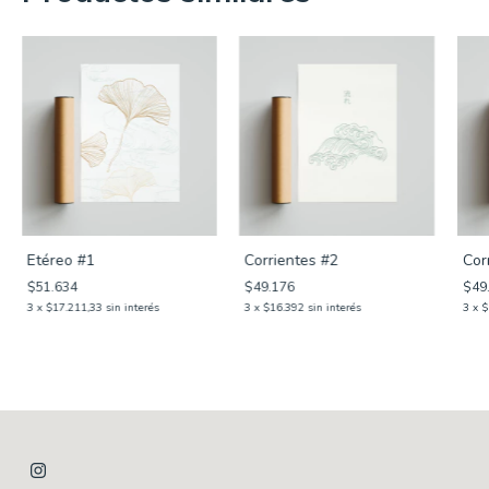
Etéreo #1
Corrientes #2
Cor
$51.634
$49.176
$49
3
x
$17.211,33
sin interés
3
x
$16.392
sin interés
3
x
$