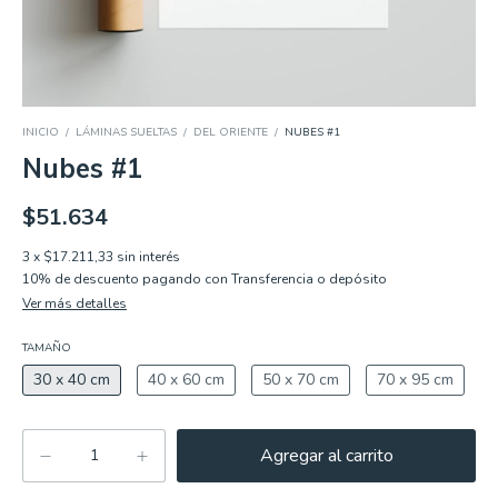
INICIO
/
LÁMINAS SUELTAS
/
DEL ORIENTE
/
NUBES #1
Nubes #1
$51.634
3
x
$17.211,33
sin interés
10% de descuento
pagando con Transferencia o depósito
Ver más detalles
TAMAÑO
30 x 40 cm
40 x 60 cm
50 x 70 cm
70 x 95 cm