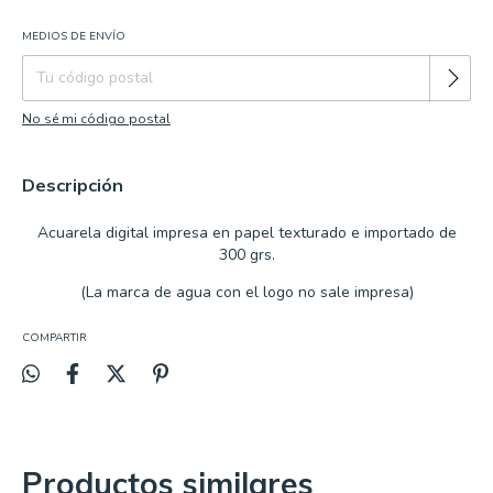
MEDIOS DE ENVÍO
Cambiar CP
Entregas para el CP:
No sé mi código postal
Descripción
Acuarela
digital impresa en papel texturado e importado de
300 grs.
(La marca de agua con el logo no sale impresa)
COMPARTIR
Productos similares