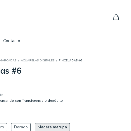
Contacto
NMARCADAS
/
ACUARELAS DIGITALES
/
PINCELADAS #6
das #6
rés
agando con Transferencia o depósito
ro
Dorado
Madera marupá