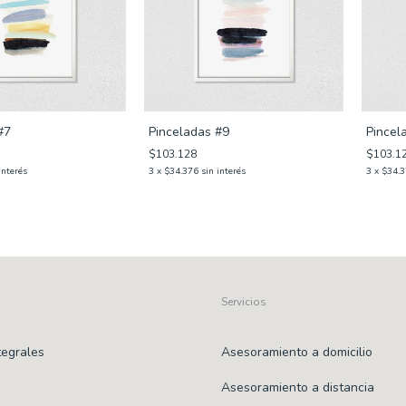
#7
Pinceladas #9
Pincel
$103.128
$103.1
interés
3
x
$34.376
sin interés
3
x
$34.
Servicios
tegrales
Asesoramiento a domicilio
Asesoramiento a distancia