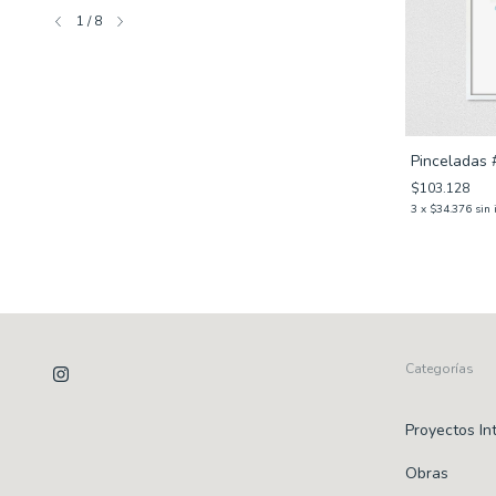
1
/
8
Amanecer #2
Pinceladas 
$103.128
$103.128
3
x
$34.376
sin interés
3
x
$34.376
sin 
Categorías
Proyectos In
Obras