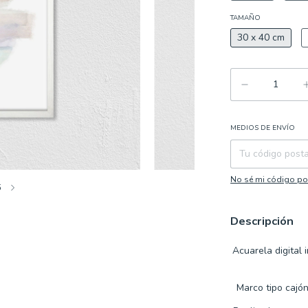
TAMAÑO
30 x 40 cm
MEDIOS DE ENVÍO
Entregas para el CP
No sé mi código po
5
Descripción
Acuarela digital
Marco tipo cajó