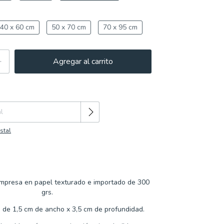
40 x 60 cm
50 x 70 cm
70 x 95 cm
Cambiar CP
:
stal
 impresa en papel texturado e importado de 300
grs.
n de 1,5 cm de ancho x 3,5 cm de profundidad.