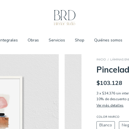
Integrales
Obras
Servicios
Shop
Quiénes somos
INICIO
/
LÁMINAS E
Pincela
$103.128
3
x
$34.376
sin inte
10% de descuento
p
Ver más detalles
COLOR MARCO
Blanco
Neg