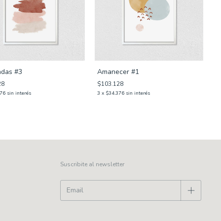
adas #3
Amanecer #1
28
$103.128
3
376
sin interés
3
x
$34.376
sin interés
Suscribite al newsletter