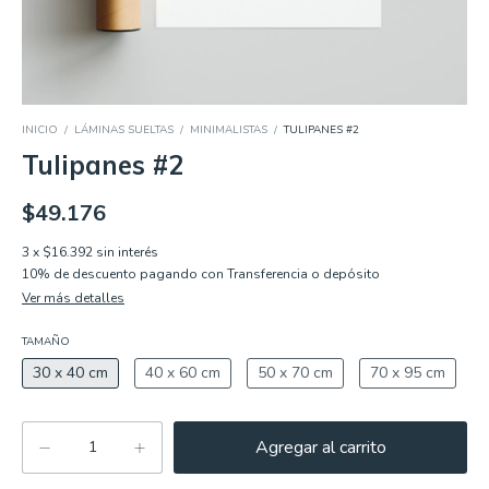
INICIO
/
LÁMINAS SUELTAS
/
MINIMALISTAS
/
TULIPANES #2
Tulipanes #2
$49.176
3
x
$16.392
sin interés
10% de descuento
pagando con Transferencia o depósito
Ver más detalles
TAMAÑO
30 x 40 cm
40 x 60 cm
50 x 70 cm
70 x 95 cm