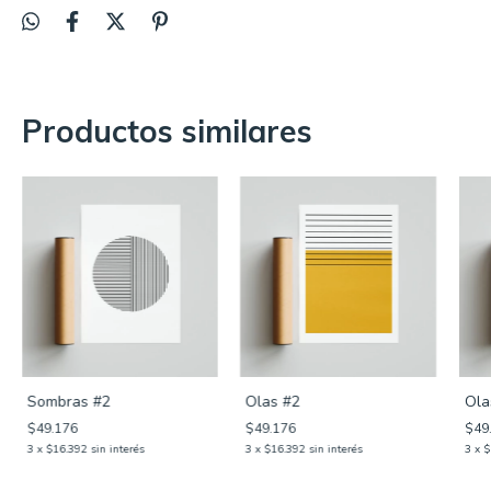
Productos similares
Sombras #2
Olas #2
Ola
$49.176
$49.176
$49
3
x
$16.392
sin interés
3
x
$16.392
sin interés
3
x
$