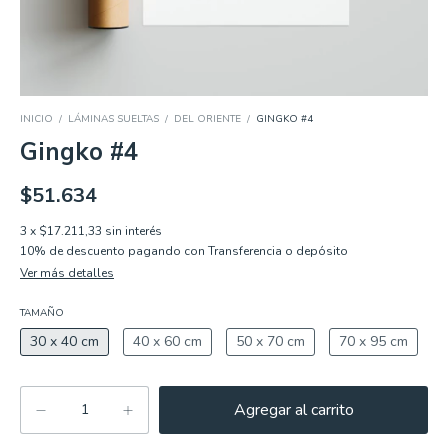
INICIO
/
LÁMINAS SUELTAS
/
DEL ORIENTE
/
GINGKO #4
Gingko #4
$51.634
3
x
$17.211,33
sin interés
10% de descuento
pagando con Transferencia o depósito
Ver más detalles
TAMAÑO
30 x 40 cm
40 x 60 cm
50 x 70 cm
70 x 95 cm