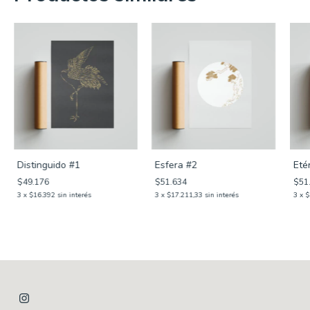
Distinguido #1
Esfera #2
Eté
$49.176
$51.634
$51
3
x
$16.392
sin interés
3
x
$17.211,33
sin interés
3
x
$