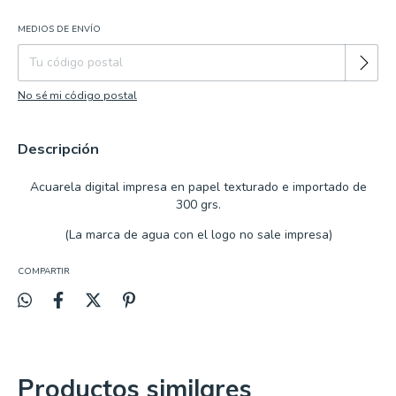
MEDIOS DE ENVÍO
Cambiar CP
Entregas para el CP:
No sé mi código postal
Descripción
Acuarela
digital impresa en papel texturado e importado de
300 grs.
(La marca de agua con el logo no sale impresa)
COMPARTIR
Productos similares