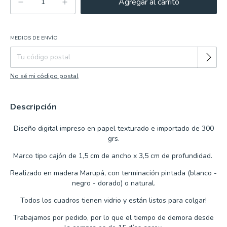
MEDIOS DE ENVÍO
Cambiar CP
Entregas para el CP:
No sé mi código postal
Descripción
Diseño digital impreso en papel texturado e importado de 300
grs.
Marco tipo cajón de 1,5 cm de ancho x 3,5 cm de profundidad.
Realizado en madera Marupá, con terminación pintada (blanco -
negro - dorado) o natural.
Todos los cuadros tienen vidrio y están listos para colgar!
Trabajamos por
pedido, por lo que
el tiempo de demora desde