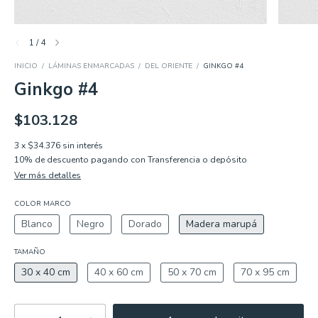
1
/
4
INICIO
/
LÁMINAS ENMARCADAS
/
DEL ORIENTE
/
GINKGO #4
Ginkgo #4
$103.128
3
x
$34.376
sin interés
10% de descuento
pagando con Transferencia o depósito
Ver más detalles
COLOR MARCO
Blanco
Negro
Dorado
Madera marupá
TAMAÑO
30 x 40 cm
40 x 60 cm
50 x 70 cm
70 x 95 cm