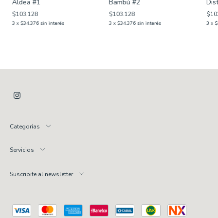
Aldea #1
Bambú #2
Dis
$103.128
$103.128
$10
3
x
$34.376
sin interés
3
x
$34.376
sin interés
3
x
$
Categorías
Servicios
Suscribite al newsletter